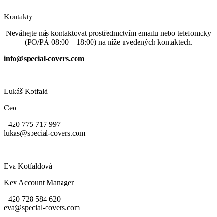
Přejít
k
Kontakty
obsahu
Neváhejte nás kontaktovat prostřednictvím emailu nebo telefonicky
(PO/PÁ 08:00 – 18:00) na níže uvedených kontaktech.
info@special-covers.com
Lukáš Kotfald
Ceo
+420 775 717 997
lukas@special-covers.com
Eva Kotfaldová
Key Account Manager
+420 728 584 620
eva@special-covers.com