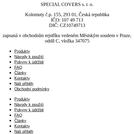
SPECIAL COVERS s. r. o.
Kolomuty č.p. 155, 293 01, Česká republika
IČO: 107 49 713
DIČ: CZ10749713
zapsaná v obchodním rejstříku vedeném Městským soudem v Praze,
oddíl C, vložka 347075
Produkty
Návody k použití
Pokyny k údržbě
FAQ
Články
Kontakty
Náš příběh
Obchodní podmínky
Produkty
Návody k použití
Pokyny k údržbě
FAQ
Články
Kontakty
Náš příběh