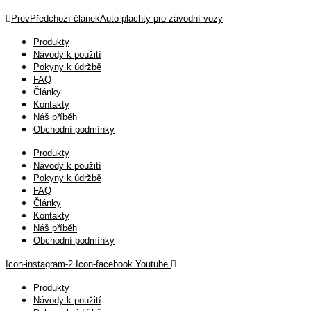
Prev
Předchozí článek
Auto plachty pro závodní vozy
Produkty
Návody k použití
Pokyny k údržbě
FAQ
Články
Kontakty
Náš příběh
Obchodní podmínky
Produkty
Návody k použití
Pokyny k údržbě
FAQ
Články
Kontakty
Náš příběh
Obchodní podmínky
Icon-instagram-2
Icon-facebook
Youtube
Produkty
Návody k použití