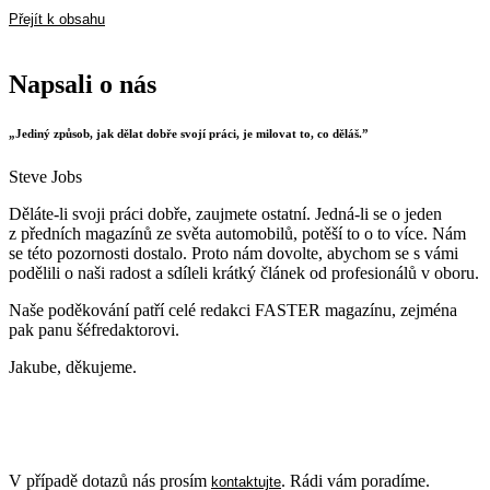
Přejít k obsahu
Napsali o nás
„Jediný způsob, jak dělat dobře svojí práci, je milovat to, co děláš.”
Steve Jobs
Děláte-li svoji práci dobře, zaujmete ostatní. Jedná-li se o jeden
z předních magazínů ze světa automobilů, potěší to o to více. Nám
se této pozornosti dostalo. Proto nám dovolte, abychom se s vámi
podělili o naši radost a sdíleli krátký článek od profesionálů v oboru.
Naše poděkování patří celé redakci FASTER magazínu, zejména
pak panu šéfredaktorovi.
Jakube, děkujeme.
V případě dotazů nás prosím
. Rádi vám poradíme.
kontaktujte