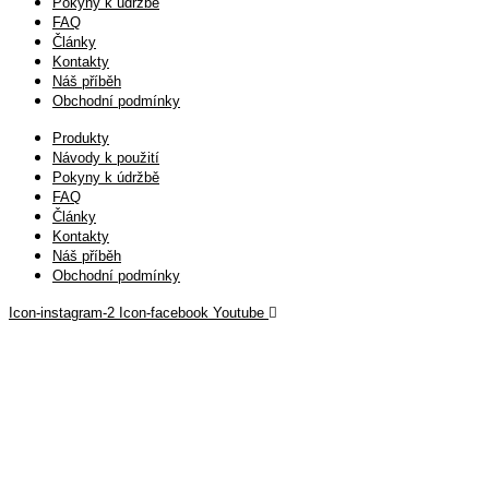
Pokyny k údržbě
FAQ
Články
Kontakty
Náš příběh
Obchodní podmínky
Produkty
Návody k použití
Pokyny k údržbě
FAQ
Články
Kontakty
Náš příběh
Obchodní podmínky
Icon-instagram-2
Icon-facebook
Youtube