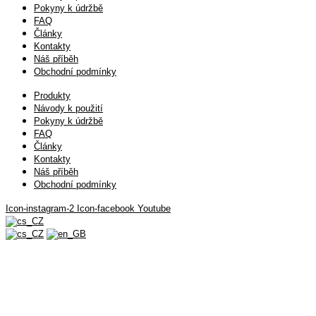
Pokyny k údržbě
FAQ
Články
Kontakty
Náš příběh
Obchodní podmínky
Produkty
Návody k použití
Pokyny k údržbě
FAQ
Články
Kontakty
Náš příběh
Obchodní podmínky
Icon-instagram-2
Icon-facebook
Youtube