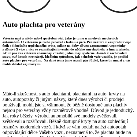
Auto plachta pro veterány
Veterán není a nikdy nebyl spotřební věcí, jako je tomu u mnohých moderních
automobilů. O veterána je třeba pečovat s láskou a péčí. Pro některé z vás představuje
únik od dnešního uspěchaného světa, odkaz na doby dávno zapomenuté, vzpomínky
z dětství či více a více se rozmáhající investicí do něčeho smysluplného a hmatatelného.
Ať už pro vás veteráni znamenají cokoliv, jedno mají společné. Jsou-li v zachovalém
stavu, své kouzlo neztrácejí. Ideálním způsobem, jak ochránit vaše vozidlo, je použití
auto plachty pro veterány. Na dané téma jsme sepsali pár řádků, které by mnozí z vás
mohli shledat zajímavými.
Máte-li zkušenosti s auto plachtami, plachtami na auto, kryty na
auto, autopotahy či jinými názvy, které dnes výrobci či prodejci
používají, mohli jste si všimnout, že běžně dostupné auto plachty
nejsou pro veterány vždy rozměrově vhodné. Důvod je jednoduchý.
Jak roky běžely, výrobci automobilů své modely zvětšovali,
zvětšovali a rozšiřovali. Běžně dostupné kryty na auto zohledňují
rozměry moderních vozů. I když se vám podaří nalézt autopotah
odpovídající délce Vašeho vozu, neznamená to, že plachta bude na