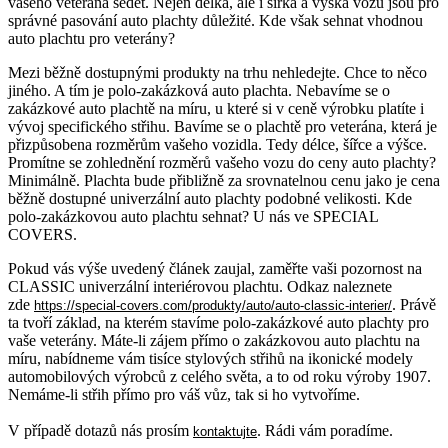
vašeho veterána sedět. Nejen délka, ale i šířka a výška vozu jsou pro
správné pasování auto plachty důležité. Kde však sehnat vhodnou
auto plachtu pro veterány?
Mezi běžně dostupnými produkty na trhu nehledejte. Chce to něco
jiného. A tím je polo-zakázková auto plachta. Nebavíme se o
zakázkové auto plachtě na míru, u které si v ceně výrobku platíte i
vývoj specifického střihu. Bavíme se o plachtě pro veterána, která je
přizpůsobena rozměrům vašeho vozidla. Tedy délce, šířce a výšce.
Promítne se zohlednění rozměrů vašeho vozu do ceny auto plachty?
Minimálně. Plachta bude přibližně za srovnatelnou cenu jako je cena
běžně dostupné univerzální auto plachty podobné velikosti. Kde
polo-zakázkovou auto plachtu sehnat? U nás ve SPECIAL
COVERS.
Pokud vás výše uvedený článek zaujal, zaměřte vaši pozornost na
CLASSIC univerzální interiérovou plachtu. Odkaz naleznete
zde
. Právě
https://special-covers.com/produkty/auto/auto-classic-interier/
ta tvoří základ, na kterém stavíme polo-zakázkové auto plachty pro
vaše veterány. Máte-li zájem přímo o zakázkovou auto plachtu na
míru, nabídneme vám tisíce stylových střihů na ikonické modely
automobilových výrobců z celého světa, a to od roku výroby 1907.
Nemáme-li střih přímo pro váš vůz, tak si ho vytvoříme.
V případě dotazů nás prosím
. Rádi vám poradíme.
kontaktujte